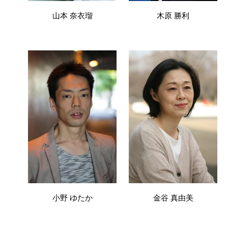
山本 奈衣瑠
木原 勝利
小野 ゆたか
金谷 真由美