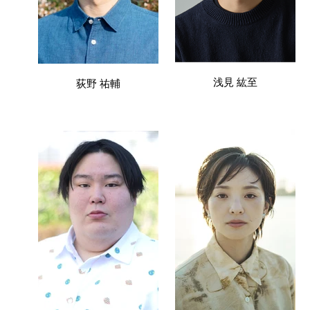
浅見 紘至
荻野 祐輔