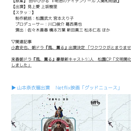
【原案】 田中ひかる 『明治のナイチンゲール 大関和物語』
【出演】見上愛 上坂樹里
【スタッフ】
制作統括：松園武大 宮本えり子
プロデューサー：川口俊介 葛西勇也
演出：佐々木善春 橋本万葉 新田真三 松本仁志 ほか
▽関連記事
小倉史也、朝ドラ『風、薫る』出演決定 「ワクワクがとまりま
来春朝ドラ『風、薫る』豪華新キャスト10人 松園CP「文明開
しました」
▶︎ 山本奈衣瑠出演 Netflix映画「グッドニュース」