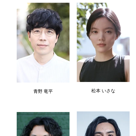
松本 いさな
青野 竜平