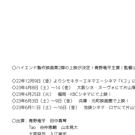
​〇ハイエンド製作映画第2弾の上映が決定！青野竜平主演！監督
◇22年12月9日（金）よりシモキタ－エキマエ－シネマ「K２」
◇23年4月8日（土）～14（金） 大阪シネ・ヌーヴォにて片山
◇23年4月25日（火） 福岡・KBCシネマにて上映！
◇23年6月3日（土）～9日（金） 兵庫・元町映画館で上映！
◇23年6月10日（土）～16日（金） 池袋シネマ・ロサにて片
〇出演：青野竜平 田中真琴
Tao 谷仲恵輔 山本晃大
大宮将司 入江崇史