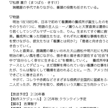
▽松原 喜介（まつばら・きすけ）
瑞穂屋の手代でありながら、番頭の役割も任されている。
▽物語
明治 18(1885)年、日本で初めて看護婦の養成所が誕生した
そのうちの1つに、物語の主人公・一ノ瀬りんと大家直美は運命
り若くしてシングルマザーになった、りん。生まれてすぐ親に捨
美。養成所に集った同級生たちは、それぞれに複雑な事情を抱え
を受けながら、彼女たちは「看護とは何か?」「患者と向き合う
き合っていく。
りんと直美は、鹿鳴館の華といわれた大山捨松や明六社にも所
明治の新しい風を感じながら、強き者と弱き者が混在する“社会”
中で“自分らしく幸せに生きること”を模索していく。
養成所卒業
ナースとしてデビュー。まだ理解を得られていない看護の仕事を
たが、りんは程なくして職場を追われることに。一方、アメリカ
できごとに巻き込まれ・・・。
やがて、コレラや赤痢などさまざまな疫病が全国的に猛威をふ
二人だったが、再び手を取り、疫病という大敵に立ち向かってい
【放送予定】 2026年春
【制作スケジュール】 2025年秋 クランクイン予定
【脚本】 吉澤智子