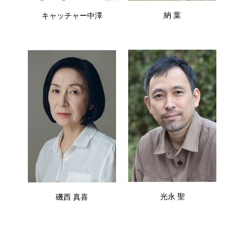
納 葉
キャッチャー中澤
光永 聖
磯西 真喜