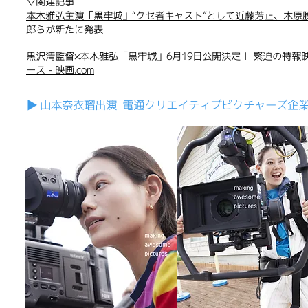
▽関連記事
本木雅弘主演「黒牢城」“クセ者キャスト”として近藤芳正、木原
郎らが新たに発表
黒沢清監督×本木雅弘「黒牢城」6月19日公開決定！ 緊迫の特報映
ース - 映画.com
▶︎ 山本奈衣瑠出演 電通クリエイティブピクチャーズ企