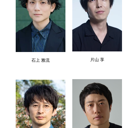
片山 享
石上 雅流