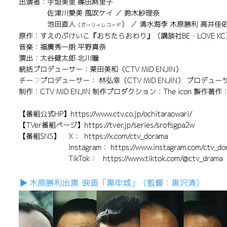
出演者：宇垣美里 篠田麻里子
佐津川愛美 風吹ケイ ／
鈴木紗理奈
池田直人
） ／ 清水海李 木原勝利 高井佳
（ガーリィレコード
原作：すえのぶけいこ『おちたらおわり』（講談社BE・LOVE K
音楽：福廣秀一朗 平野真奈
演出：大谷健太郎 北川瞳
統括プロデューサー：栗田美和（CTV MID ENJIN）
チーフプロデューサー： 林弘幸（CTV MID ENJIN） プロデューサ
制作：CTV MID ENJIN 制作プロダクション：The icon 製作
【番組公式HP】
https://www.ctv.co.jp/ochitaraowari/
【TVer番組ページ】
https://tver.jp/series/srofsgpa2w
【番組SNS】 X：
https://x.com/ctv_dorama
Instagram：
https://www.instagram.com/ctv_do
TikTok：
https://www.tiktok.com/@ctv_drama
▶︎ 木原勝利出演 映画「黒牢城」（監督：黒沢清）