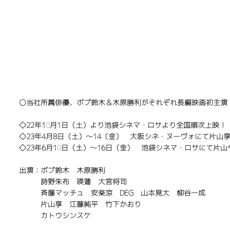
​〇当社所属俳優、ボブ鈴木＆木原勝利がそれぞれ長編映画初主演
◇22年10月1日（土）より池袋シネマ・ロサより全国順次上映！
◇23年4月8日（土）～14（金） 大阪シネ・ヌーヴォにて片山
◇23年6月10日（土）～16日（金） 池袋シネマ・ロサにて片
出演：ボブ鈴木 木原勝利
詩野朱布 瑛蓮 大宮将司
斉藤マッチュ 安楽涼 DEG 山本晃大 柳谷一成
片山享 江藤純平 竹下かおり
​ カトウシンスケ