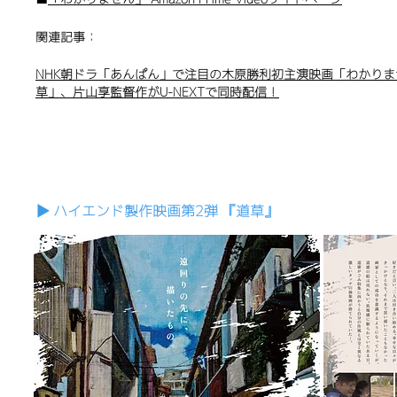
関連記事：
NHK朝ドラ「あんぱん」で注目の木原勝利初主演映画「わかり
草」、片山享監督作がU-NEXTで同時配信！
▶︎ ハイエンド製作映画第2弾 『道草』