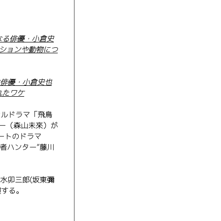
なる俳優・小倉史
ションや動物につ
ン俳優・小倉史也
れたワケ
ジナルドラマ「飛鳥
ー（森山未來）が
ートのドラマ
力者ハンター”藤川
水卯三郎(坂東彌
演する。