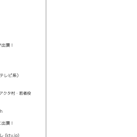
で出演！
ジテレビ系）
にアクタ村・若者役
ch
に出演！
tv.jp)