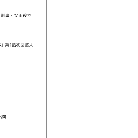
り刑事・安田役で
3」第1話初回拡大
出演！