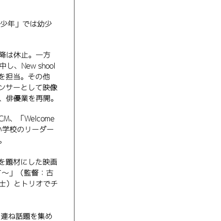
少年」では幼少
降は休止。一方
、New shool
付を担当。その他
学び、ダンサーとして映像
し、俳優業を再開。
、「Welcome
y新しい学校のリーダー
。
ツを題材にした映画
て～」（監督：古
士）とトリオでチ
を連ね話題を集め