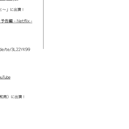
こと～」に出演！
- Netflix -
ode/te/3L22YK99
Tube
和亮）に出演！