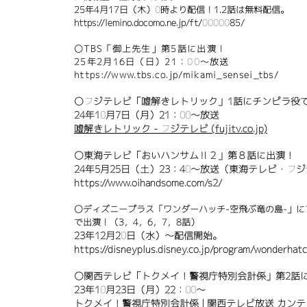
​25年4月17日（木）0時より配信！1.2話は無料配信。
https://lemino.docomo.ne.jp/ft/0000085/
〇TBS「御上先生」第5話に出演！
25年2月16日（日）21：00～放送
https://www.tbs.co.jp/mikami_sensei_tbs/
〇フジテレビ「噓解きレトリック」1話にチンピラ役
​24年10月7日（月）21：00～放送
嘘解きレトリック - フジテレビ (fujitv.co.jp)
〇東海テレビ「おいハンサム‼２」第８話に出演！
24年5月25日（土）23：40～放送（東海テレビ・フ
https://www.oihandsome.com/s2/
〇
​ディズニープラス「ワンダーハッチ-空飛ぶ竜の島-」
で出演！（3，4，6，7，8話）
​23年12月20日（水）～配信開始。
https://disneyplus.disney.co.jp/program/wonderhat
〇関西テレビ「トクメイ！警視庁特別会計係」第2話
​23年10月23日（月）22：00～
トクメイ！警視庁特別会計係 | 関西テレビ放送 カンテレ (k