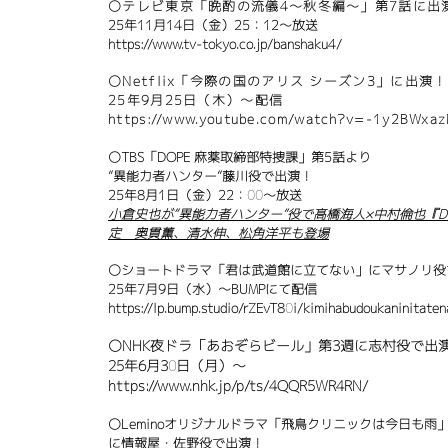
〇テレビ東京「晩酌の流儀4～秋冬編～」第7話に出
25年11月14日（金）25：12～放送
https://www.tv-tokyo.co.jp/banshaku4/
〇Netflix「今際の国のアリス シーズン3」に出演！
​25年9月25日（木）～配信
https://www.youtube.com/watch?v=-1y2BWxa
〇TBS「DOPE 麻薬取締部特捜課」第5話より
”異能力者ハンター”藤川役で出演！
25年8月1日（金）22：00～放送
小倉史也が“異能力者ハンター”役で髙橋海人×中村倫也『D
定 奥貫薫、清水伸、松角洋平も登場
〇ショートドラマ「君は武道館に立てない」にマサノリ役
​25年7月9日（水）～BUMPにて配信
https://lp.bump.studio/rZEvT80i/kimihabudoukaninitaten
〇NHK夜ドラ「あおぞらビール」第3週に志村役で出
25年6月30日（月）～
https://www.nhk.jp/p/ts/4QQR5WR4RN/
〇Leminoオリジナルドラマ「飛鳥クリニックは今日も雨
に情報屋・佐野役で出演！