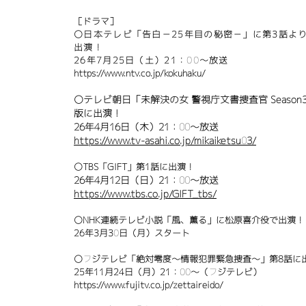
［ドラマ］
〇日本テレビ「告白－25年目の秘密－」に第3話よ
出演！
​26年7月25日（土）21：00～放送
https://www.ntv.co.jp/kokuhaku/
〇テレビ朝日「未解決の女 警視庁文書捜査官 Season
版に出演！
26年4月16日（木）21：00～放送
https://www.tv-asahi.co.jp/mikaiketsu03/
〇TBS「GIFT」第1話に出演！
26年4月12日（日）21：00～放送
https://www.tbs.co.jp/GIFT_tbs/
〇NHK連続テレビ小説「風、薫る」に松原喜介役で出演！
26年3月30日（月）スタート
〇フジテレビ「絶対零度～情報犯罪緊急捜査～」第8話に
​25年11月24日（月）21：00～（フジテレビ）
https://www.fujitv.co.jp/zettaireido/