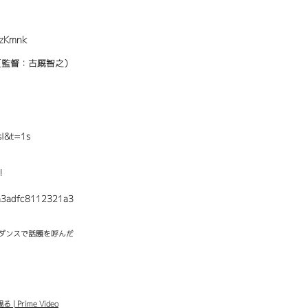
gzKmnk
（監督：古厩智之）
sI&t=1s
む！
9ba3adfc8112321a3
キレダンスで話題を呼んだ
 Prime Video