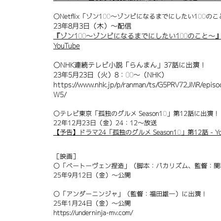
〇Netflix
「ゾン100～ゾンビになるまでにしたい100の
​23年8月3日（木）～配信
『ゾン100〜ゾンビになるまでにしたい100のこと〜』予告編 
YouTube
〇NHK連続テレビ小説「らんまん」37話に出演！
​23年5月23日（火）8：00～（NHK）
https://www.nhk.jp/p/ranman/ts/G5PRV72JMR/epis
W5/
〇テレビ東京「孤独のグルメ Season10」第12話に出演！
22年12月23日（金）24：12～放送
【予告】ドラマ24「孤独のグルメ Season10」第12話 - You
［映画］
〇「ベートーヴェン捏造」（脚本：バカリズム、監督：関
​25年9月12日（金）～公開
〇「アンダーニンジャ」（監督：福田雄一）に出演！
25年1月24日（金）～公開
https://underninja-mv.com/