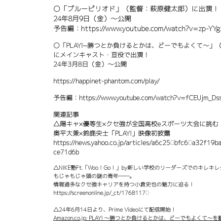
〇「ブルーピリオド」（監督：萩原健太郎）に出演！
24年8月9日（金）～公開
予告編：
https://www.youtube.com/watch?v=zp-YY
〇「PLAY!~勝つとか負けるとかは
、どーでもよくて～」
にメインキャスト・亘役で出演！
24年3月8日（金）～公開
https://happinet-phantom.com/play/
​予告編：
https://www.youtube.com/watch?v=fCEUjm_Ds
関連記事
△陽キャ×優等生×クセ強が全国高校eスポーツ大会に挑
奥平大兼×鈴鹿央士「PLAY!」映像初披露
https://news.yahoo.co.jp/articles/a6c250bfc60a32f1
ce71d6b
△NIKE塾Ft.「Woo！Go！」by新しい学校のリーダーズでのキレ
もじゃもじゃ頭の謎の青年――。
情報過多なクセ強キャリアを持つ小倉史也の魅力に迫る！
https://screenonline.jp/_ct/17681170
△24年6月14日より、Prime Videoにて配信開始！
Amazon.co.jp: PLAY! ～勝つとか負けるとかは、どーでもよくて～を観る |