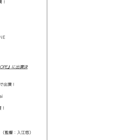
演！
zNE
OPE』に出演決
で出演！
ai
演！
」（監督：入江悠）