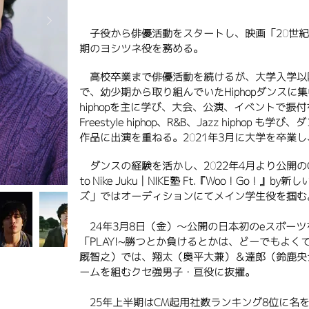
子役から俳優活動をスタートし、映画「20世紀
期のヨシツネ役を務める。
高校卒業まで俳優活動を続けるが、大学入学以
で、幼少期から取り組んでいたHiphopダンスに集中し
hiphopを主に学び、大会、公演、イベントで振
Freestyle hiphop、R&B、Jazz hiphop も
作品に出演を重ねる。2021年3月に大学を卒業
ダンスの経験を活かし、2022年4月より公開のCM
to Nike Juku│NIKE塾 Ft.『Woo！Go！』b
ズ」ではオーディションにてメイン学生役を掴む
24年3月8日（金）～公開の日本初のeスポー
「PLAY!~勝つとか負けるとかは、どーでもよく
厩智之）では、翔太（奥平大兼）＆達郎（鈴鹿央
ームを組むクセ強男子・亘役に抜擢。
25年上半期はCM起用社数ランキング8位に名