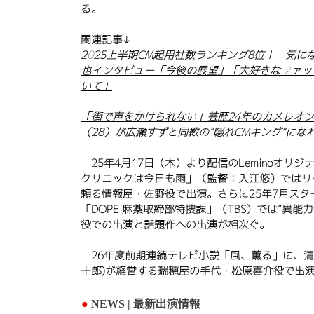
る。
関連記事↓
2025上半期CM起用社数ランキング8位！ 気に
也インタビュー「今後の展望」「大好きなファッ
いて」
「街で声をかけられない」芸歴24年のカメレオ
（28）が広瀬すずと同数の“隠れCMキング”にな
​ 25年4月17日（木）より配信のLeminoオリ
クリニックは今日も雨」（監督：入江悠）ではリ
頼る情報屋・佐野役で出演。さらに25年7月スタ
「DOPE 麻薬取締部特捜課」（TBS）では”異能
役での出演と
​話題作への出演が相次ぐ。
26年度前期連続テレビ小説「風、薫る」に、清
十郎)が経営する瑞穂屋の手代・松原喜介役で出
●
NEWS | 最新出演情報