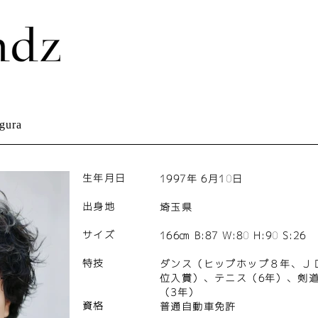
gura
生年月日
1997年 6月10日​
出身地
埼玉県
サイズ
166㎝ B:87 W:80 H:90 S:26
​特技
ダンス（ヒップホップ８年、Ｊ
位入賞）、テニス（6年）、剣道
（3年）
​資格
​普通自動車免許